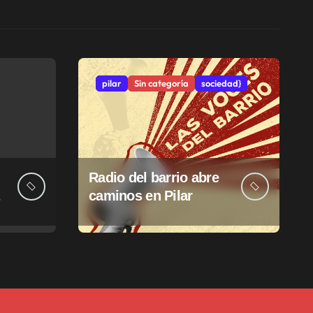
pilar
Sin categoría
sociedad}
Radio del barrio abre
caminos en Pilar