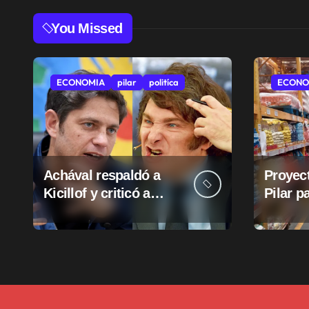
You Missed
ECONOMIA
pilar
politíca
ECONO
Achával respaldó a
Proyect
Kicillof y criticó a
Pilar p
Milei
suba d
munici