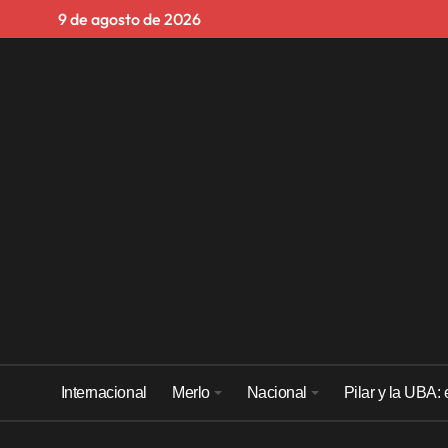
Skip
9 de agosto de 2026
to
content
Internacional
Merlo
Nacional
Pilar y la UBA: