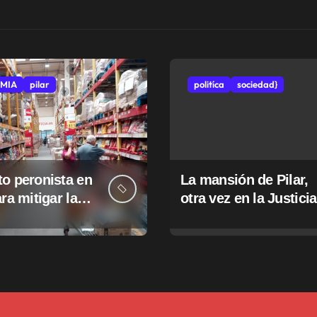
MIA
pilar
politíca
sociedad}
o peronista en
La mansión de Pilar,
ara mitigar la
otra vez en la Justicia
e tasas
pales