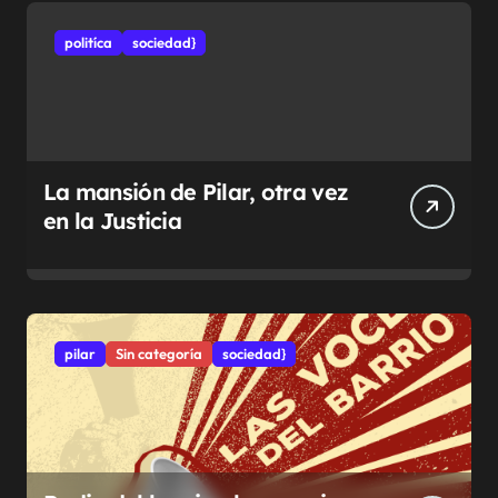
politíca
sociedad}
La mansión de Pilar, otra vez
en la Justicia
pilar
Sin categoría
sociedad}