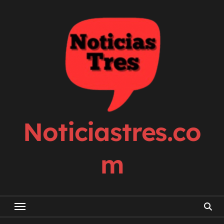
Skip
to
content
Noticiastres.co
m