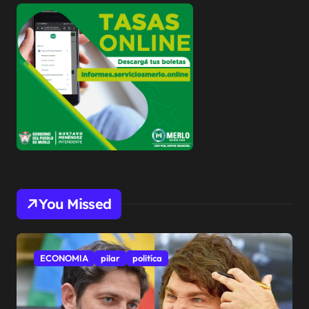
You Missed
ECONOMIA
pilar
politíca