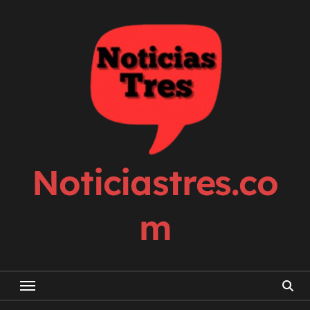
Skip
to
content
Noticiastres.co
m