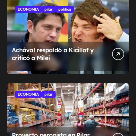
ECONOMIA
pilar
politíca
Achával respaldó a Kicillof y
criticó a Milei
ECONOMIA
pilar
Proyecto peronista en Pilar