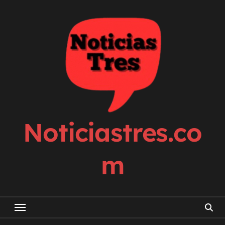
Skip
to
content
Noticiastres.co
m