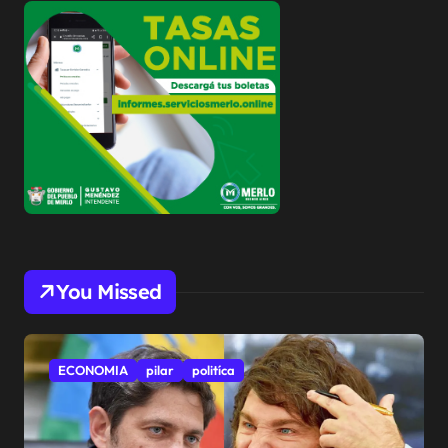
You Missed
ECONOMIA
pilar
politíca