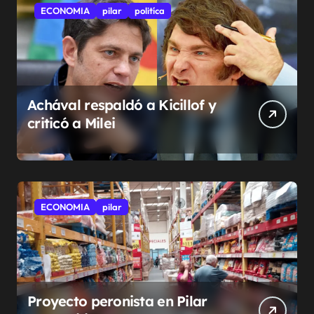
ECONOMIA
pilar
politíca
Achával respaldó a Kicillof y
criticó a Milei
ECONOMIA
pilar
Proyecto peronista en Pilar