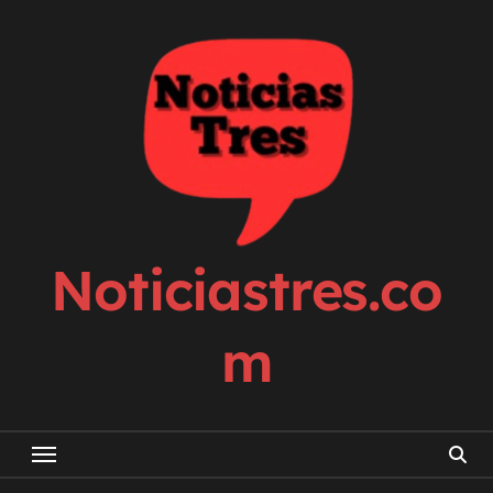
Skip
to
content
Noticiastres.co
m