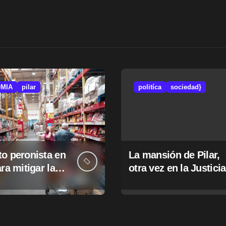
MIA
pilar
politíca
sociedad}
o peronista en
La mansión de Pilar,
ara mitigar la
otra vez en la Justicia
e tasas
pales