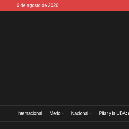
Skip
6 de agosto de 2026
to
content
Internacional
Merlo
Nacional
Pilar y la UBA: