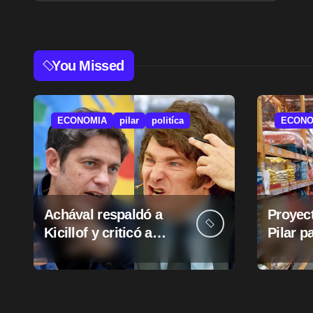
You Missed
ECONOMIA
pilar
politíca
ECONO
Achával respaldó a
Proyect
Kicillof y criticó a
Pilar p
Milei
suba d
munici