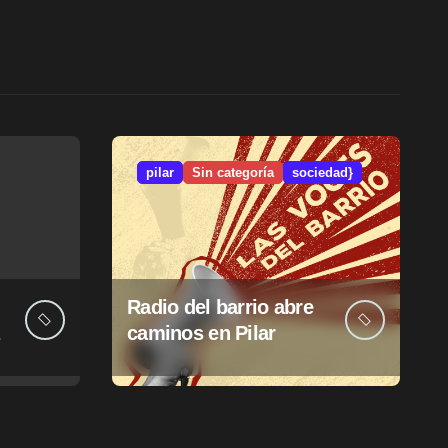
pilar
Sin categoría
sociedad}
Radio del barrio abre
caminos en Pilar