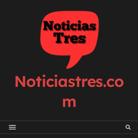
Skip
to
content
Noticiastres.co
m