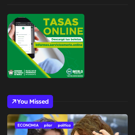
You Missed
ECONOMIA
pilar
politíca