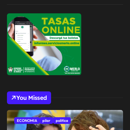
You Missed
ECONOMIA
pilar
politíca