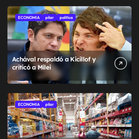
ECONOMIA
pilar
politíca
Achával respaldó a Kicillof y
criticó a Milei
ECONOMIA
pilar