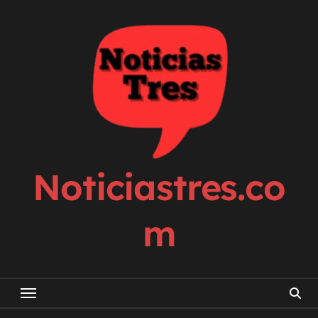
Skip
to
content
Noticiastres.co
m