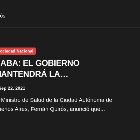
rós
ociedad Nacional
ABA: EL GOBIERNO
ANTENDRÁ LA
BLIGATORIEDAD DEL BARBIJO
Sep 22, 2021
enos Aires, Fernán Quirós, anunció que...