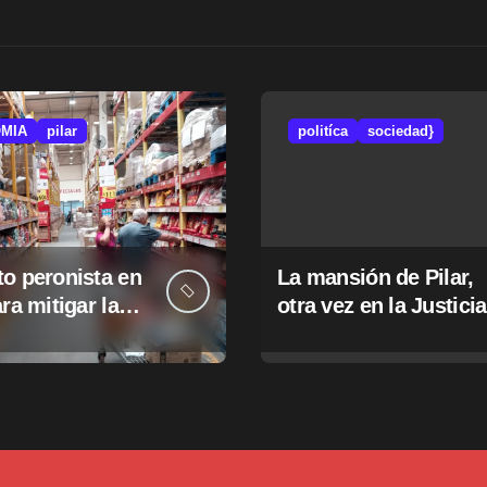
MIA
pilar
politíca
sociedad}
o peronista en
La mansión de Pilar,
ara mitigar la
otra vez en la Justicia
e tasas
pales