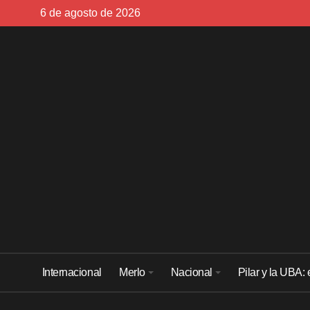
Skip
6 de agosto de 2026
to
content
Internacional
Merlo
Nacional
Pilar y la UBA: