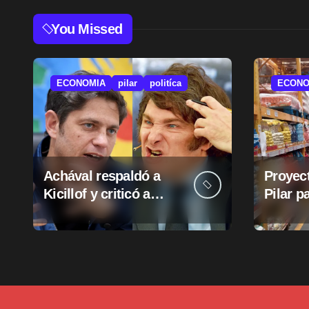
You Missed
ECONOMIA
pilar
politíca
ECONO
Achával respaldó a
Proyect
Kicillof y criticó a
Pilar p
Milei
suba d
munici