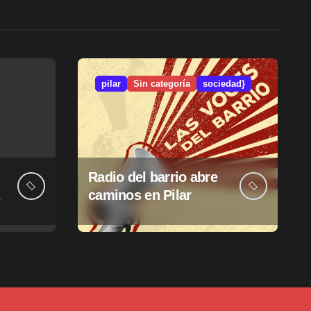
pilar
Sin categoría
sociedad}
Radio del barrio abre
caminos en Pilar