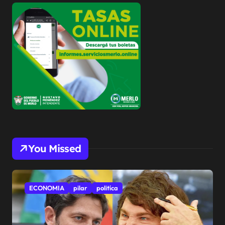
You Missed
ECONOMIA
pilar
politíca