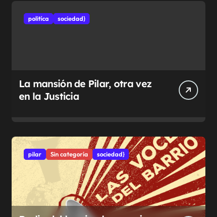
politíca
sociedad}
La mansión de Pilar, otra vez
en la Justicia
pilar
Sin categoría
sociedad}