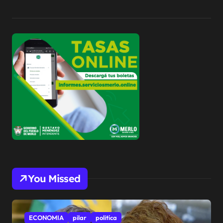
You Missed
ECONOMIA
pilar
politíca