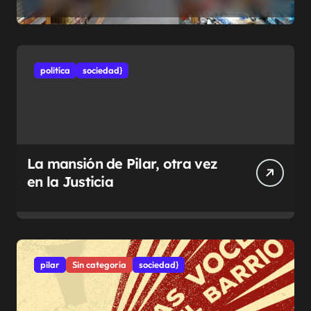
municipales
politíca
sociedad}
La mansión de Pilar, otra vez
en la Justicia
pilar
Sin categoría
sociedad}