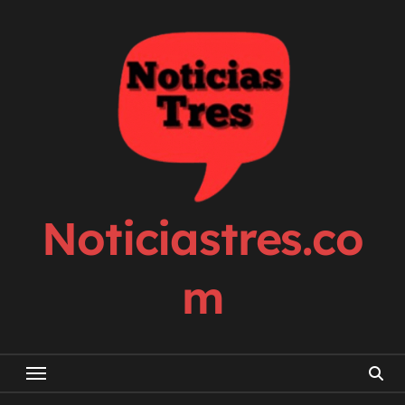
Skip
to
content
Noticiastres.co
m