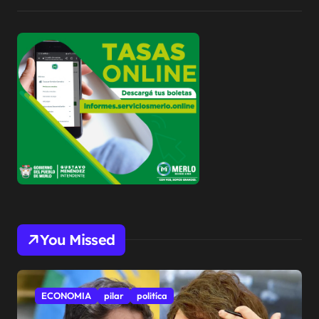
You Missed
ECONOMIA
pilar
politíca