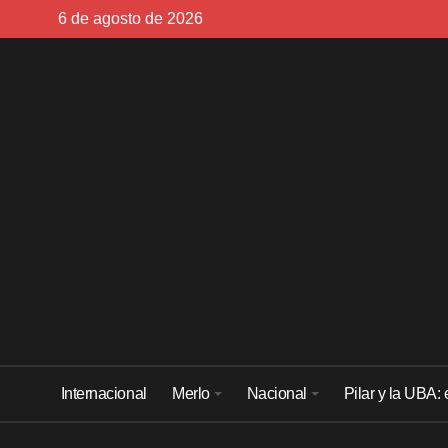
Skip
6 de agosto de 2026
to
content
Internacional
Merlo
Nacional
Pilar y la UBA: