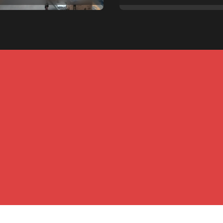
pales
Copyright © All rights reserved
|
Newspaperup
by
Themeansar
.