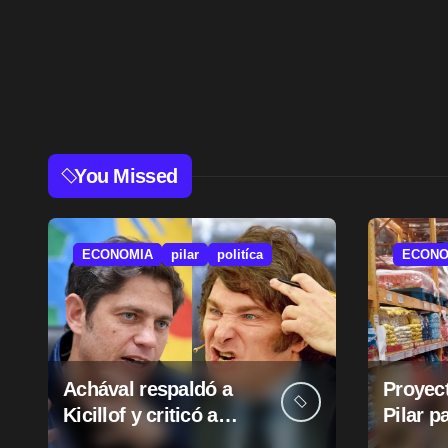
You Missed
ECONOMIA
pilar
politíca
ECONO
Achával respaldó a
Proyect
Kicillof y criticó a
Pilar p
Milei
suba d