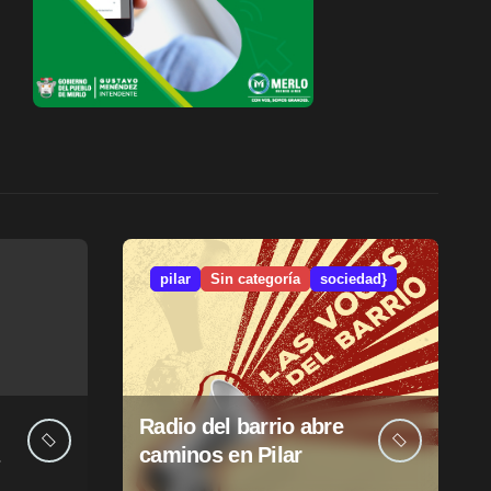
pilar
Sin categoría
sociedad}
Radio del barrio abre
caminos en Pilar