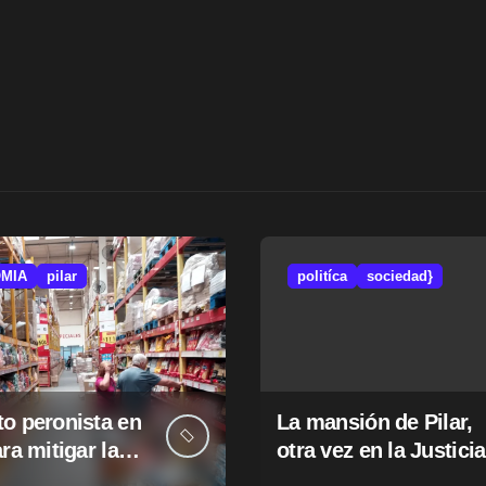
MIA
pilar
politíca
sociedad}
o peronista en
La mansión de Pilar,
ara mitigar la
otra vez en la Justicia
e tasas