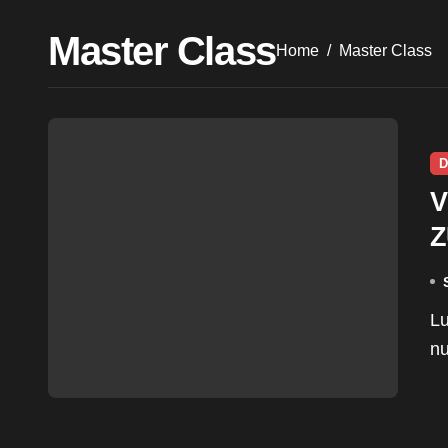
Master Class
Home
Master Class
D
V
Z
Luego de un año y medio de pandemia, ayer se realizó
nu