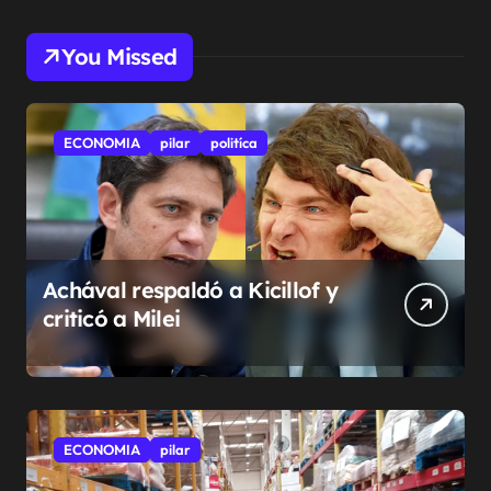
You Missed
ECONOMIA
pilar
politíca
Achával respaldó a Kicillof y
criticó a Milei
ECONOMIA
pilar