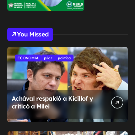
You Missed
ECONOMIA
pilar
politíca
Achával respaldó a Kicillof y
criticó a Milei