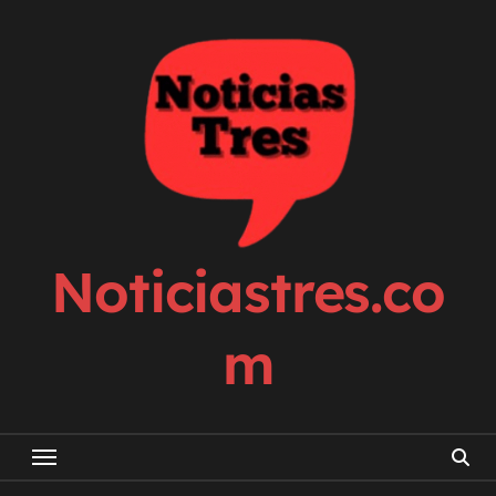
Skip
to
content
Noticiastres.co
m