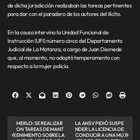
de dicha jurisdicción realizaban las tareas pertinentes
para dar con el paradero de los autores del ilícito.
En la causa intervino la Unidad Funcional de
Instrucción (UFI) número cinco del Departamento
Judicial de La Matanza, a cargo de Juan Diomede
que, al momento, no adoptó temperamento con
respecto a la mujer policía.
N
MERLO: SE REALIZAR
LA ANSV PIDIÓ SUSPE
ON TAREAS DE MANT
NDER LA LICENCIA DE
a
ENIMIENTO SOBRE LA
CONDUCIR A UNA MU