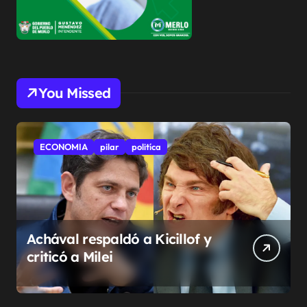
You Missed
ECONOMIA
pilar
politíca
Achával respaldó a Kicillof y
criticó a Milei