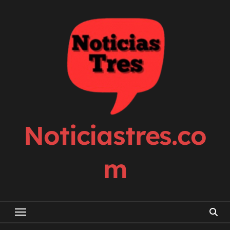
Skip
to
content
Noticiastres.co
m