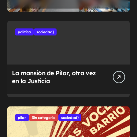
municipales
politíca
sociedad}
La mansión de Pilar, otra vez
en la Justicia
pilar
Sin categoría
sociedad}