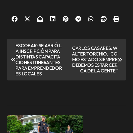
N
ESCOBAR: SE ABRIÓ L
CARLOS CASARES: W
A INSCRIPCIÓN PARA
a
ALTER TORCHIO, “CO
DISTINTAS CAPÁCITA
MO ESTADO SIEMPRE
v
CIONES ITINERANTES
DEBEMOS ESTAR CER
PARA EMPRENDEDOR
CA DE LA GENTE”
e
ES LOCALES
g
a
c
i
ó
n