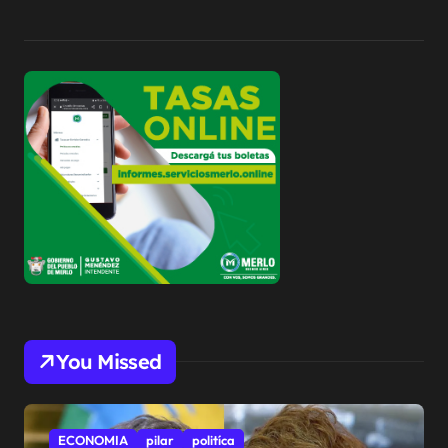
You Missed
ECONOMIA
pilar
politíca