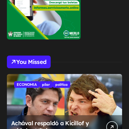
You Missed
ECONOMIA
pilar
politíca
Achával respaldó a Kicillof y