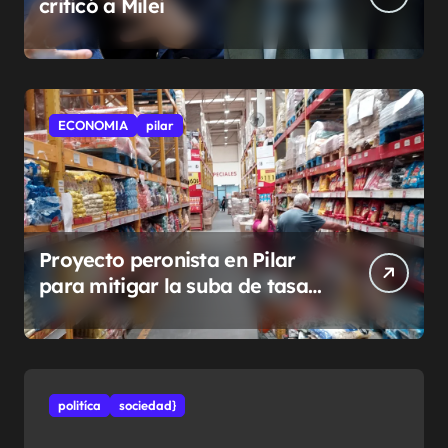
criticó a Milei
ECONOMIA
pilar
Proyecto peronista en Pilar
para mitigar la suba de tasas
municipales
politíca
sociedad}