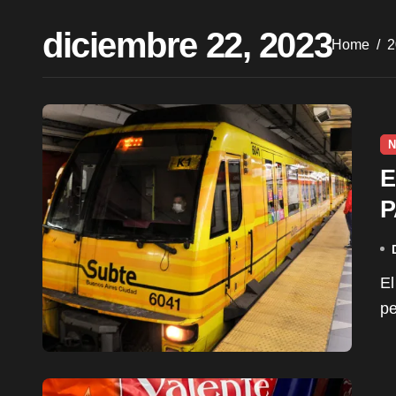
diciembre 22, 2023
Home
2
N
E
P
El incremento en el subte se implementará en dos
pe