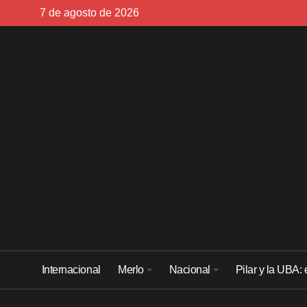
Skip
7 de agosto de 2026
to
content
Internacional
Merlo
Nacional
Pilar y la UBA: