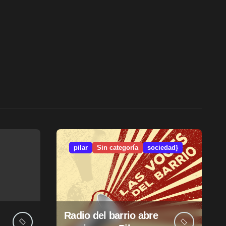
pilar
Sin categoría
sociedad}
Radio del barrio abre