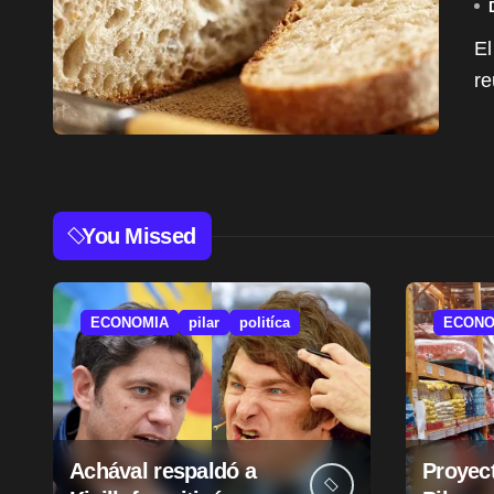
El Centro Industrial de Panaderos de Merlo tuvo una
re
You Missed
ECONOMIA
pilar
politíca
ECONO
Achával respaldó a
Proyect