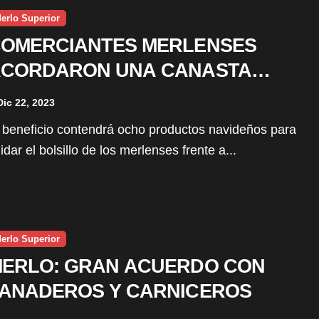
erlo Superior
OMERCIANTES MERLENSES
CORDARON UNA CANASTA
AVIDEÑA POR $3000
Dic 22, 2023
idar el bolsillo de los merlenses frente a...
erlo Superior
ERLO: GRAN ACUERDO CON
ANADEROS Y CARNICEROS