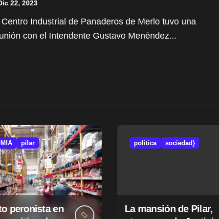
Dic 22, 2023
unión con el Intendente Gustavo Menéndez...
MIA
pilar
politíca
sociedad}
o peronista en
La mansión de Pilar,