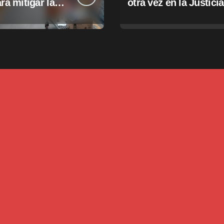
ara mitigar la
otra vez en la Justicia
e tasas
pales