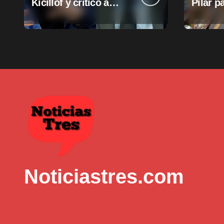
Kicillof y criticó a
Pilar p
Milei
suba d
munici
Noticiastres.com