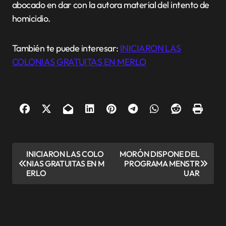
abocado en dar con la autora material del intento de
homicidio.
También te puede interesar:
INICIARON LAS
COLONIAS GRATUITAS EN MERLO
N
INICIARON LAS COLO
MORÓN DISPONE DEL
NIAS GRATUITAS EN M
PROGRAMA MENSTR
a
ERLO
UAR
v
e
g