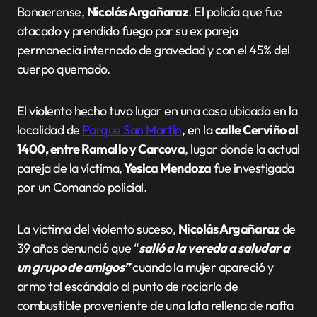
Bonaerense,
Nicolás Argañaraz
. El policía que fue
atacado y prendido fuego por su ex pareja
permanecia internado de gravedad y con el 45% del
cuerpo quemado.
El violento hecho tuvo lugar en una casa ubicada en la
localidad de
Parque San Martín
, en la
calle Cerviño al
1400, entre Ramallo y Carcova
, lugar donde la actual
pareja de la víctima,
Yesica Mendoza
fue investigada
por un Comando policial.
La victima del violento suceso,
Nicolás Argañaraz
de
39 años denunció que “
salió a la vereda a saludar a
un grupo de amigos”
cuando la mujer apareció y
armo tal escándalo al punto de rociarlo de
combustible proveniente de una lata rellena de nafta