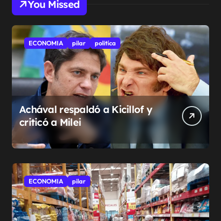
You Missed
ECONOMIA
pilar
politíca
Achával respaldó a Kicillof y
criticó a Milei
ECONOMIA
pilar