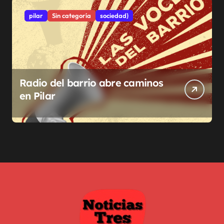
pilar
Sin categoría
sociedad}
Radio del barrio abre caminos
en Pilar