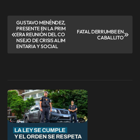
N
GUSTAVO MENÉNDEZ,
PRESENTE EN LA PRIM
a
FATAL DERRUMBE EN
ERA REUNIÓN DEL CO
CABALLITO
v
NSEJO DE CRISIS ALIM
ENTARIA Y SOCIAL
e
g
a
c
i
ó
n
d
e