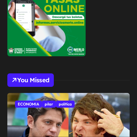
You Missed
ECONOMIA
pilar
politíca