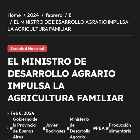
Home
2024
febrero
8
EL MINISTRO DE DESARROLLO AGRARIO IMPULSA
LA AGRICULTURA FAMILIAR
Sociedad Nacional
EL MINISTRO DE
DESARROLLO AGRARIO
IMPULSA LA
AGRICULTURA FAMILIAR
Feb 8, 2024
Gobierno de
Ministerio
la Provincia
Javier
de
Producción
#
#
#
#
PBA
#
de Buenos
Rodríguez
Desarrollo
alimentaria
Aires
Agrario