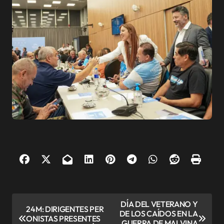
N
DÍA DEL VETERANO Y
24M: DIRIGENTES PER
DE LOS CAÍDOS EN LA
a
ONISTAS PRESENTES
GUERRA DE MALVINA