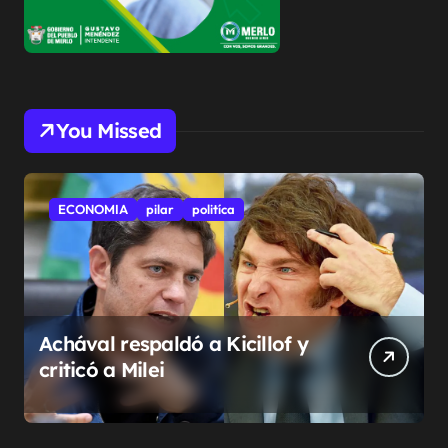
You Missed
ECONOMIA
pilar
politíca
Achával respaldó a Kicillof y
criticó a Milei