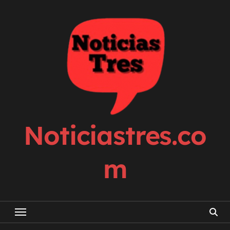
Skip
to
content
Noticiastres.co
m