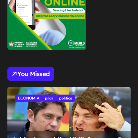
You Missed
ECONOMIA
pilar
politíca