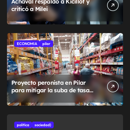
Achával respaldó a Kicillof y
criticó a Milei
ECONOMIA
pilar
Proyecto peronista en Pilar
para mitigar la suba de tasas
municipales
politíca
sociedad}