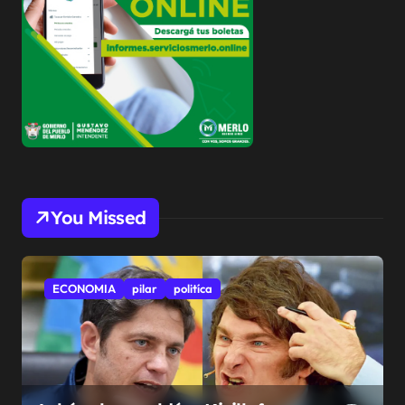
You Missed
ECONOMIA
pilar
politíca