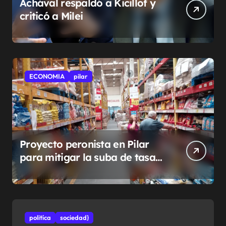
Achával respaldó a Kicillof y
criticó a Milei
ECONOMIA
pilar
Proyecto peronista en Pilar
para mitigar la suba de tasas
municipales
politíca
sociedad}