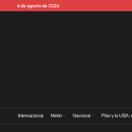
Skip
6 de agosto de 2026
to
content
Internacional
Merlo
Nacional
Pilar y la UBA: