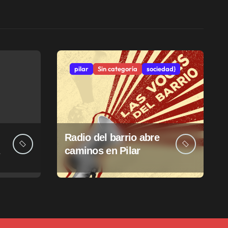
pilar
Sin categoría
sociedad}
Radio del barrio abre
caminos en Pilar