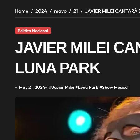
Home
2024
mayo
21
JAVIER MILEI CANTARÁ 
Política Nacional
JAVIER MILEI C
LUNA PARK
May 21, 2024
#
Javier Milei
#
Luna Park
#
Show Músical