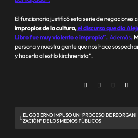
El funcionario justificó esta serie de negaciones
impropios de la cultura,
el discurso que dio Ale
Libro fue muy violento e impropio”.
Además
,
M
persona y nuestra gente que nos hace sospechar
y hacerlo al estilo kirchnerista”.
N
EL GOBIERNO IMPUSO UN “PROCESO DE REORGANI
ZACIÓN” DE LOS MEDIOS PÚBLICOS
a