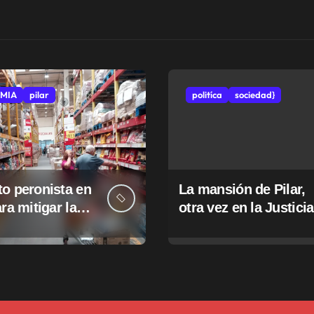
MIA
pilar
politíca
sociedad}
o peronista en
La mansión de Pilar,
ara mitigar la
otra vez en la Justicia
e tasas
pales