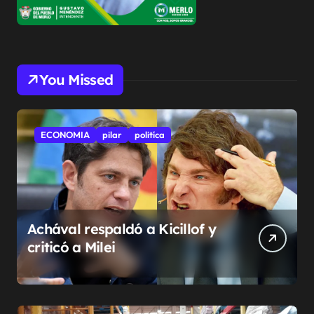
You Missed
ECONOMIA
pilar
politíca
Achával respaldó a Kicillof y
criticó a Milei