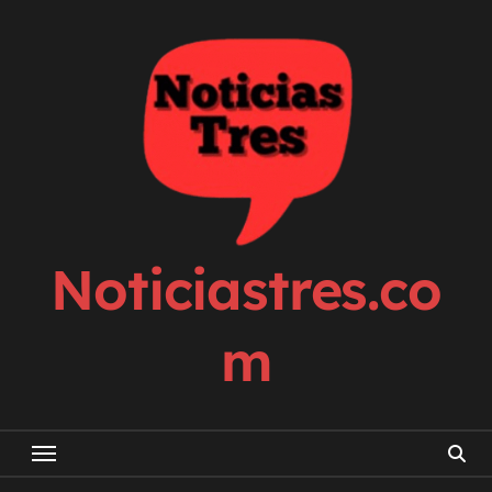
Skip
to
content
Noticiastres.co
m