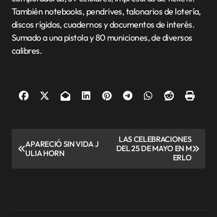
También notebooks, pendrives, talonarios de lotería,
discos rígidos, cuadernos y documentos de interés.
Sumado a una pistola y 80 municiones, de diversos
calibres.
N
LAS CELEBRACIONES
APARECIÓ SIN VIDA J
DEL 25 DE MAYO EN M
a
ULIA HORN
ERLO
v
e
g
a