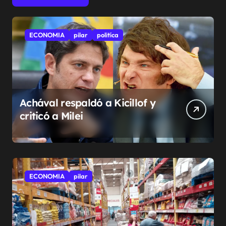
ECONOMIA
pilar
politíca
Achával respaldó a Kicillof y
criticó a Milei
ECONOMIA
pilar