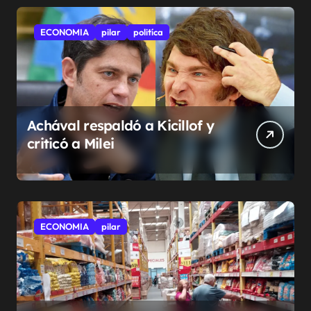
ECONOMIA
pilar
politíca
Achával respaldó a Kicillof y
criticó a Milei
ECONOMIA
pilar