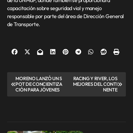
de la UNMdP, donde también se proporcionará
capacitación sobre seguridad vial y manejo
responsable por parte del área de Dirección General
de Transporte.
N
MORENO LANZÓ UN S
RACING Y RIVER, LOS
POT DE CONCIENTIZA
MEJORES DEL CONTI
a
CIÓN PARA JÓVENES
NENTE
v
e
g
a