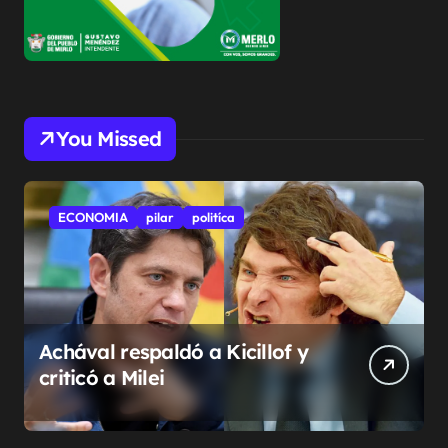
You Missed
ECONOMIA
pilar
politíca
Achával respaldó a Kicillof y
criticó a Milei