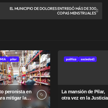
EL MUNICIPIO DE DOLORES ENTREGÓ MÁS DE 300
COPAS MENSTRUALES
MIA
pilar
politíca
sociedad}
o peronista en
La mansión de Pilar,
ara mitigar la
otra vez en la Justicia
e tasas