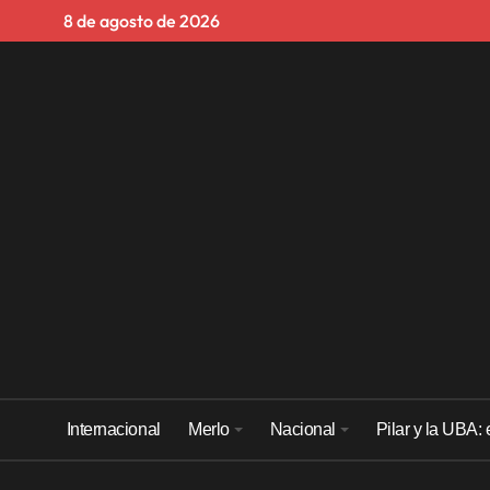
Skip
8 de agosto de 2026
to
content
Internacional
Merlo
Nacional
Pilar y la UBA: