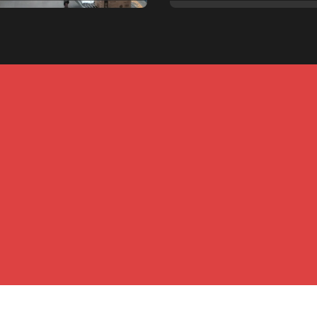
pales
Copyright © All rights reserved
|
Newspaperup
by
Themeansar