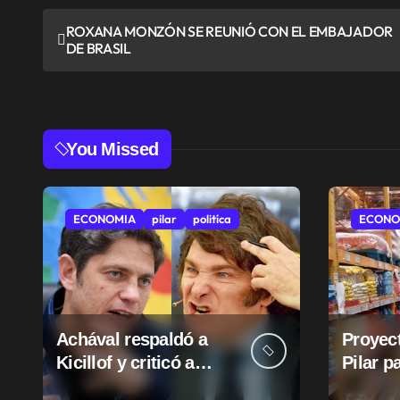
N
ROXANA MONZÓN SE REUNIÓ CON EL EMBAJADOR
DE BRASIL
a
v
e
You Missed
g
a
ECONOMIA
pilar
politíca
ECONO
c
i
ó
Achával respaldó a
Proyect
n
Kicillof y criticó a
Pilar p
d
Milei
suba d