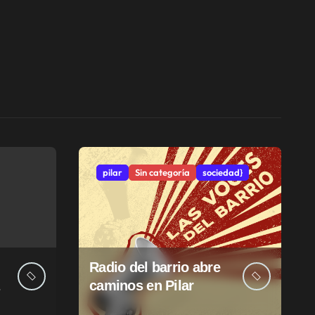
pilar
Sin categoría
sociedad}
Radio del barrio abre
caminos en Pilar