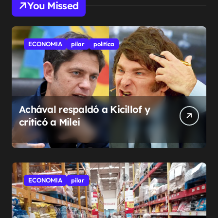
You Missed
ECONOMIA
pilar
politíca
Achával respaldó a Kicillof y
criticó a Milei
ECONOMIA
pilar