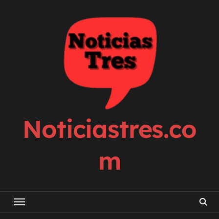
Skip
to
content
Noticiastres.co
m