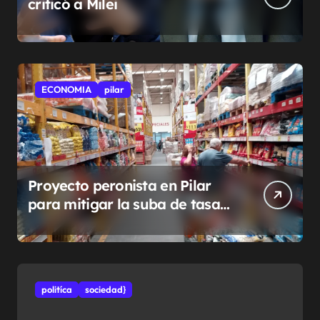
criticó a Milei
ECONOMIA
pilar
Proyecto peronista en Pilar
para mitigar la suba de tasas
municipales
politíca
sociedad}