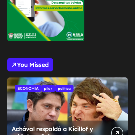
You Missed
ECONOMIA
pilar
politíca
Achával respaldó a Kicillof y