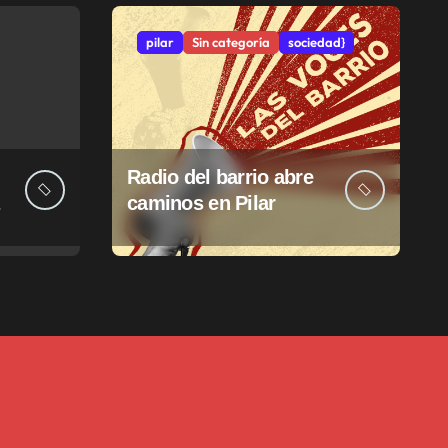
pilar
Sin categoría
sociedad}
Radio del barrio abre
caminos en Pilar