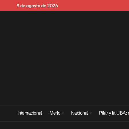
Skip
9 de agosto de 2026
to
content
Internacional
Merlo
Nacional
Pilar y la UBA: