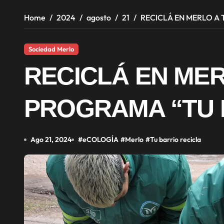
Home
2024
agosto
21
RECICLÁ EN MERLO A 
Sociedad Merlo
RECICLÁ EN MER
PROGRAMA “TU 
Ago 21, 2024
#
eCOLOGÍA
#
Merlo
#
Tu barrio recicla