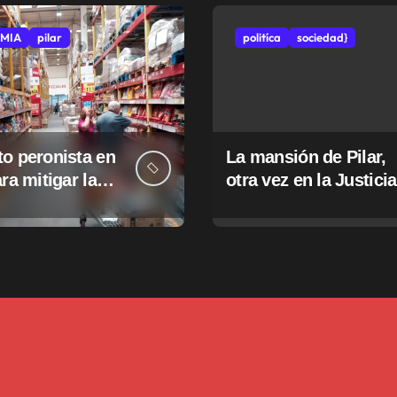
MIA
pilar
politíca
sociedad}
o peronista en
La mansión de Pilar,
ara mitigar la
otra vez en la Justicia
e tasas
pales