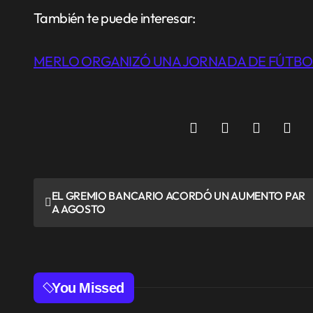
También te puede interesar:
MERLO ORGANIZÓ UNA JORNADA DE FÚTBO
N
EL GREMIO BANCARIO ACORDÓ UN AUMENTO PAR
A AGOSTO
a
v
e
You Missed
g