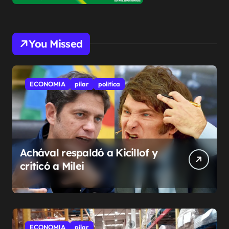
You Missed
ECONOMIA
pilar
politíca
Achával respaldó a Kicillof y
criticó a Milei
ECONOMIA
pilar