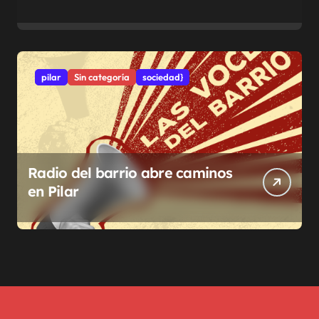
pilar
Sin categoría
sociedad}
Radio del barrio abre caminos
en Pilar