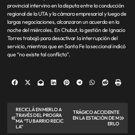
provincial intervino en la disputa entre la conducción
regional de la UTA y la cámara empresarial y luego de
largas negociaciones, alcanzaron un acuerdo en la
noche del miércoles. En Chubut, la gestión de Ignacio
Torres trabajó para desactivar la interrupción del
servicio, mientras que en Santa Fe la seccional indicó
que “no existe tal conflicto”.
N
RECICLÁ EN MERLO A
TRÁGICO ACCIDENTE
TRAVÉS DEL PROGRA
a
EN LA ESTACIÓN DE M
MA “TU BARRIO RECIC
ERLO
v
LA”