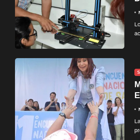
Los vecinos y vecinas mayores de 18, o menores
ac
S
M
E
La ex presidenta Cristina Fernández de Kirchner se
pr