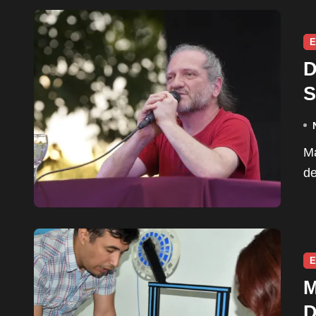
E
D
S
Más de 250 instituciones se reunieron en una jornada
de
E
M
D