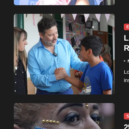
E
L
R
Los alumnos y alumnas de 1ro a 6to año de la
in
S
2