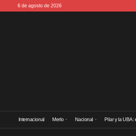
Skip
6 de agosto de 2026
to
content
Internacional
Merlo
Nacional
Pilar y la UBA: