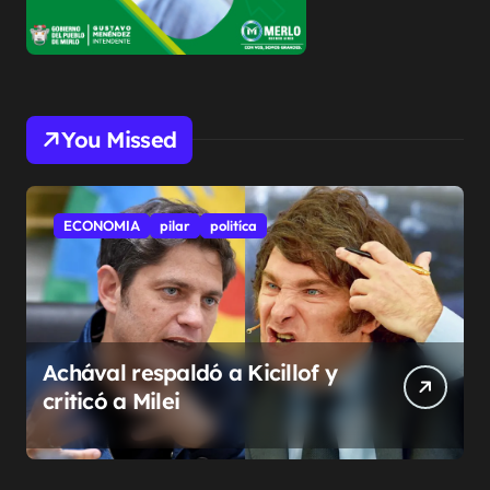
You Missed
ECONOMIA
pilar
politíca
Achával respaldó a Kicillof y
criticó a Milei