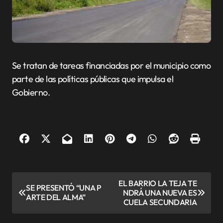
Se tratan de tareas financiadas por el municipio como
parte de las políticas públicas que impulsa el
Gobierno.
N
EL BARRIO LA TEJA TE
SE PRESENTÓ “UNA P
NDRÁ UNA NUEVA ES
a
ARTE DEL ALMA”
CUELA SECUNDARIA
v