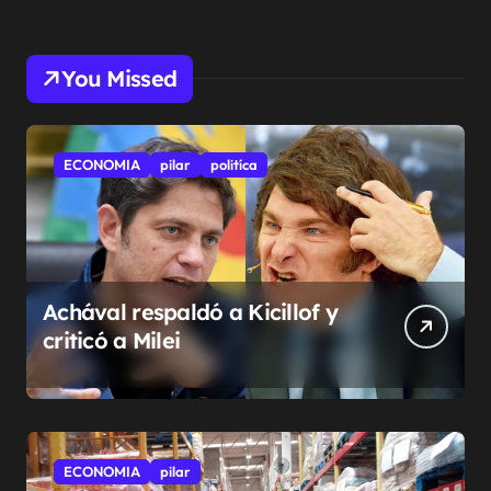
You Missed
ECONOMIA
pilar
politíca
Achával respaldó a Kicillof y
criticó a Milei
ECONOMIA
pilar