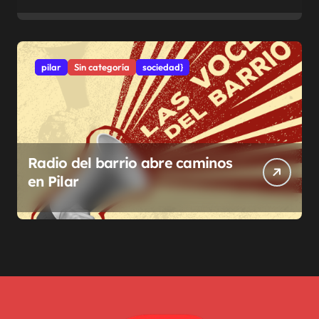
pilar
Sin categoría
sociedad}
Radio del barrio abre caminos
en Pilar