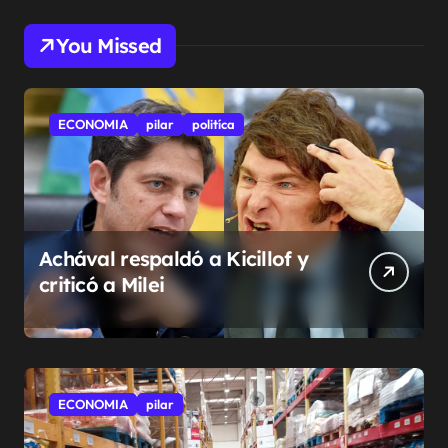
You Missed
ECONOMIA
pilar
politíca
Achával respaldó a Kicillof y
criticó a Milei
ECONOMIA
pilar