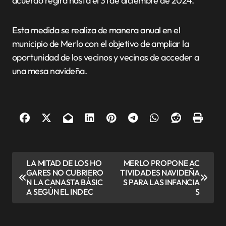
acuerdo regirá hasta el 31 de diciembre de 2024.
Esta medida se realiza de manera anual en el
municipio de Merlo con el objetivo de ampliar la
oportunidad de los vecinos y vecinas de acceder a
una mesa navideña.
N
LA MITAD DE LOS HO
MERLO PROPONE AC
GARES NO CUBRIERO
TIVIDADES NAVIDEÑA
a
N LA CANASTA BÁSIC
S PARA LAS INFANCIA
v
A SEGÚN EL INDEC
S
e