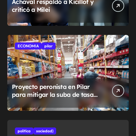
Achával respaldó a Kicillof y
criticó a Milei
ECONOMIA
pilar
Proyecto peronista en Pilar
para mitigar la suba de tasas
municipales
politíca
sociedad}