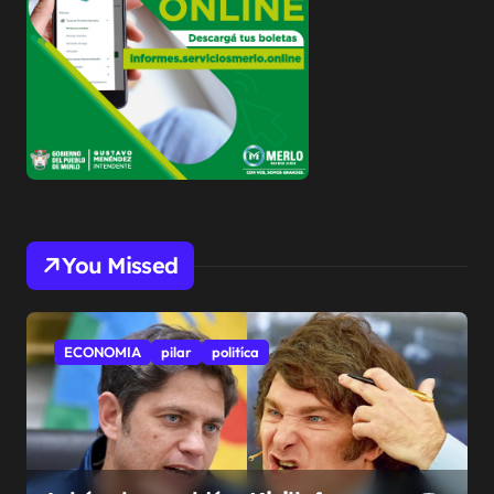
You Missed
ECONOMIA
pilar
politíca