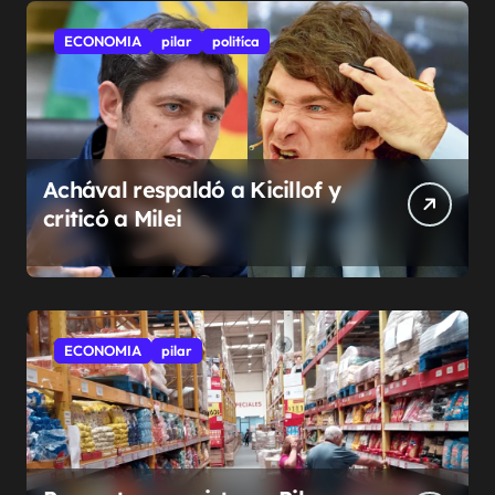
ECONOMIA
pilar
politíca
Achával respaldó a Kicillof y
criticó a Milei
ECONOMIA
pilar