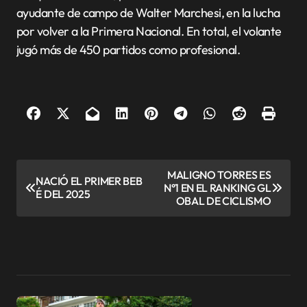
ayudante de campo de Walter Marchesi, en la lucha
por volver a la Primera Nacional. En total, el volante
jugó más de 450 partidos como profesional.
N
MALIGNO TORRES ES
NACIÓ EL PRIMER BEB
N°1 EN EL RANKING GL
a
É DEL 2025
OBAL DE CICLISMO
v
e
g
a
c