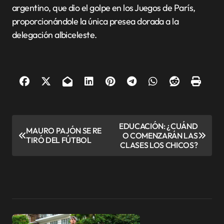
argentino, que dio el golpe en los Juegos de París,
proporcionándole la única presea dorada a la
delegación albiceleste.
N
EDUCACIÓN: ¿CUÁND
MAURO PAJÓN SE RE
O COMENZARÁN LAS
a
TIRÓ DEL FÚTBOL
CLASES LOS CHICOS?
v
e
g
a
c