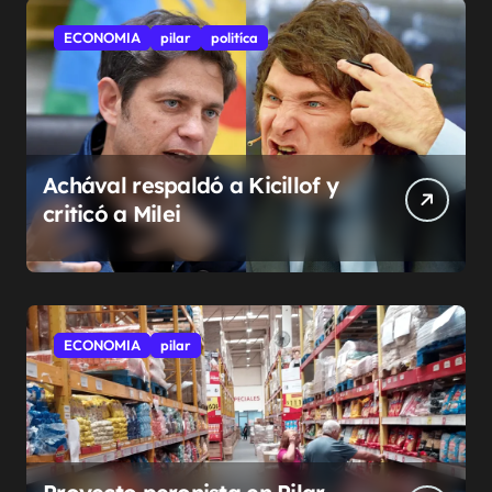
ECONOMIA
pilar
politíca
Achával respaldó a Kicillof y
criticó a Milei
ECONOMIA
pilar