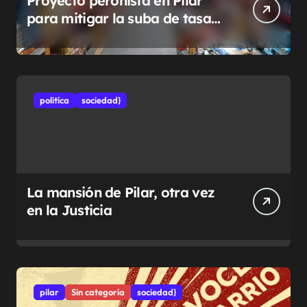
Proyecto peronista en Pilar
para mitigar la suba de tasas
municipales
politíca
sociedad}
La mansión de Pilar, otra vez
en la Justicia
pilar
Sin categoría
sociedad}