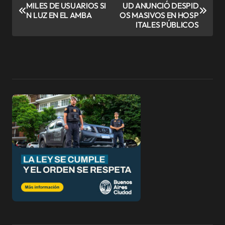
MILES DE USUARIOS SI
UD ANUNCIÓ DESPID
a
N LUZ EN EL AMBA
OS MASIVOS EN HOSP
v
ITALES PÚBLICOS
e
g
a
c
i
ó
n
d
e
e
n
t