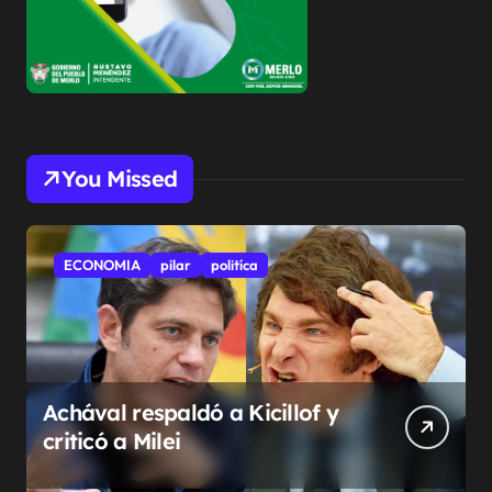
You Missed
ECONOMIA
pilar
politíca
Achával respaldó a Kicillof y
criticó a Milei