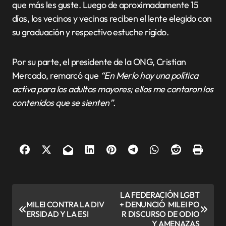
que más les guste. Luego de aproximadamente 15
días, los vecinos y vecinas reciben el lente elegido con
su graduación y respectivo estuche rígido.
Por su parte, el presidente de la ONG, Cristian
Mercado, remarcó que
“En Merlo hay una política
activa para los adultos mayores; ellos me contaron los
contenidos que se sienten”.
N
LA FEDERACIÓN LGBT
MILEI CONTRA LA DIV
+ DENUNCIÓ MILEI PO
a
ERSIDAD Y LA ESI
R DISCURSO DE ODIO
v
Y AMENAZAS