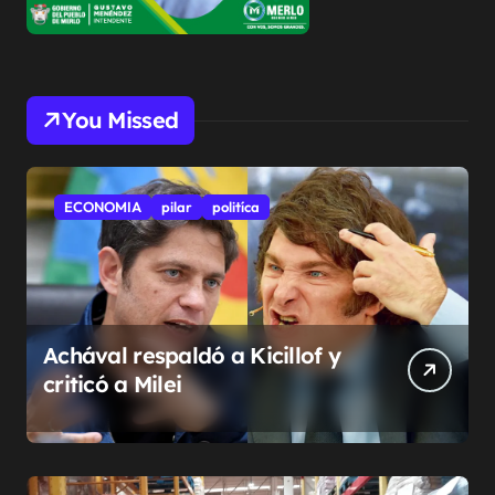
You Missed
ECONOMIA
pilar
politíca
Achával respaldó a Kicillof y
criticó a Milei