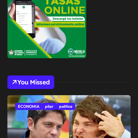
You Missed
ECONOMIA
pilar
politíca