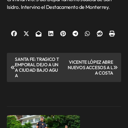
Isidro. Intervino el Destacamento de Monterrey.
N
SANTA FE: TRAGICO T
VICENTE LÓPEZ ABRE
EMPORAL DEJO A UN
a
NUEVOS ACCESOS A L
A CIUDAD BAJO AGU
A COSTA
v
A
e
g
a
c
i