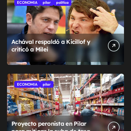
ECONOMIA
pilar
politíca
Achával respaldó a Kicillof y
criticó a Milei
ECONOMIA
pilar
Proyecto peronista en Pilar