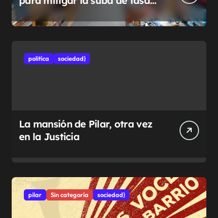
para mitigar la suba de tasas
municipales
politíca
sociedad}
La mansión de Pilar, otra vez
en la Justicia
pilar
Sin categoría
sociedad}