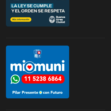
d
e
e
n
t
r
a
d
a
s