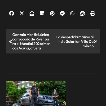
N
Gonzalo Montiel, único
La despedida masiva al
convocado de River pa
a
Indio Solari en Villa Do
ra el Mundial 2026; Mar
mínico
v
cos Acuña, afuera
e
g
a
c
i
ó
n