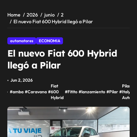
Home
2026
junio
2
El nuevo Fiat 600 Hybrid llegó a Pilar
automotores
ECONOMIA
El nuevo Fiat 600 Hybrid
llegó a Pilar
Jun 2, 2026
Fiat
Pilar
#
amba
#
Caravana
#
600
#
Fitito
#
lanzamiento
#
Pilar
#
Italy
#
Hybrid
Auto