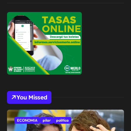
You Missed
ECONOMIA
pilar
politíca