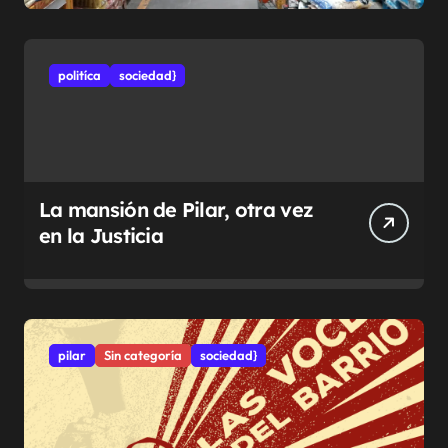
politíca
sociedad}
La mansión de Pilar, otra vez
en la Justicia
pilar
Sin categoría
sociedad}