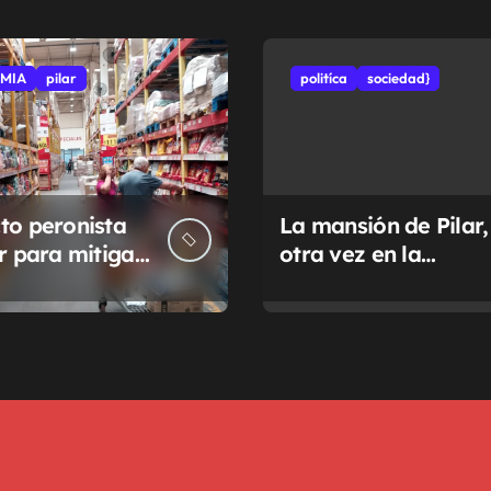
MIA
pilar
politíca
sociedad}
to peronista
La mansión de Pilar,
ar para mitigar
otra vez en la
a de tasas
Justicia
pales