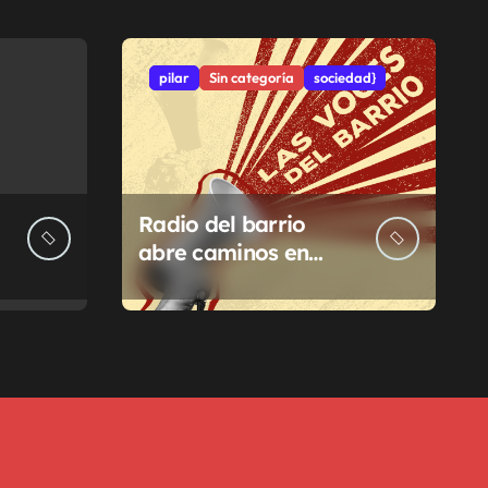
pilar
Sin categoría
sociedad}
Radio del barrio
abre caminos en
Pilar