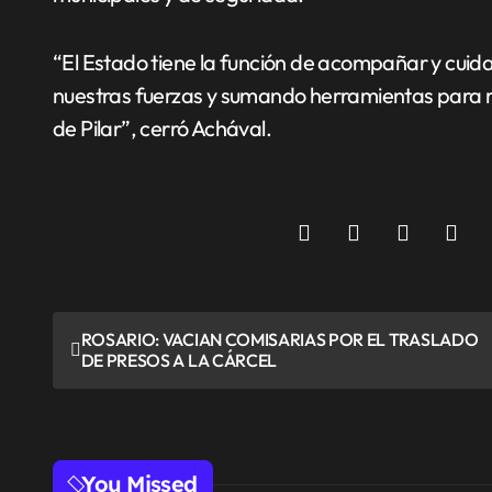
“El Estado tiene la función de acompañar y cui
nuestras fuerzas y sumando herramientas para re
de Pilar”, cerró Achával.
N
ROSARIO: VACIAN COMISARIAS POR EL TRASLADO
DE PRESOS A LA CÁRCEL
a
v
e
You Missed