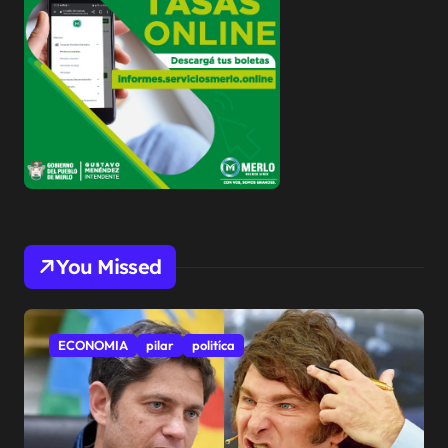
You Missed
ECONOMIA
pilar
politíca